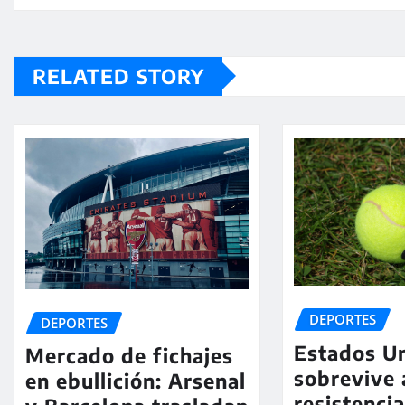
RELATED STORY
DEPORTES
DEPORTES
Estados U
Mercado de fichajes
sobrevive 
en ebullición: Arsenal
resistenci