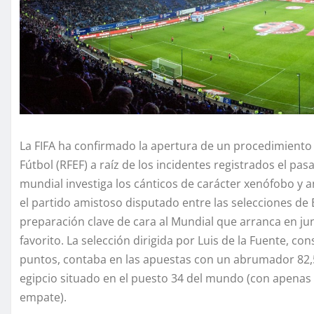
La FIFA ha confirmado la apertura de un procedimiento 
Fútbol (RFEF) a raíz de los incidentes registrados el p
mundial investiga los cánticos de carácter xenófobo y 
el partido amistoso disputado entre las selecciones de
preparación clave de cara al Mundial que arranca en ju
favorito. La selección dirigida por Luis de la Fuente, c
puntos, contaba en las apuestas con un abrumador 82,5
egipcio situado en el puesto 34 del mundo (con apenas 
empate).