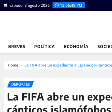
Skip
sábado, 8 agosto 2026
12:06:50 PM
to
content
BREVES
POLÍTICA
ECONOMÍA
SOCIE
Home
La FIFA abre un expediente a España por cántico
DEPORTES
La FIFA abre un expe
cánticos islamófobos