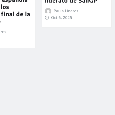
liderato de SailGP
 los
Paula Linares
final de la
Oct 6, 2025
p
rra