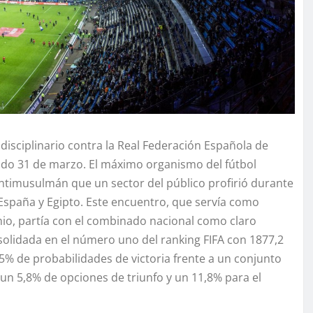
disciplinario contra la Real Federación Española de
asado 31 de marzo. El máximo organismo del fútbol
antimusulmán que un sector del público profirió durante
 España y Egipto. Este encuentro, que servía como
nio, partía con el combinado nacional como claro
onsolidada en el número uno del ranking FIFA con 1877,2
% de probabilidades de victoria frente a un conjunto
un 5,8% de opciones de triunfo y un 11,8% para el