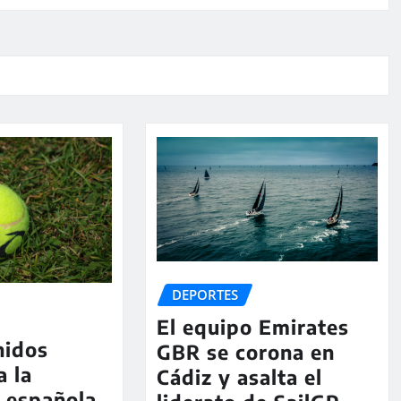
DEPORTES
El equipo Emirates
nidos
GBR se corona en
a la
Cádiz y asalta el
a española